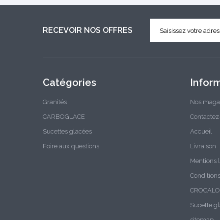
RECEVOIR NOS OFFRES
Catégories
Infor
Granités
Nos maga
CARBOGLACE
Contactez
Sucettes glacées
Accueil
Foire aux questions
Livraison
Mentions 
Condition
CROCALO 
Sucette 
sitemap