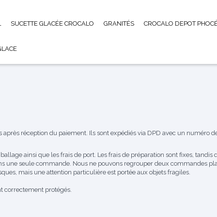
L
SUCETTE GLACÉE CROCALO
GRANITÉS
CROCALO DEPOT PHOCÉ
GLACE
 après réception du paiement. Ils sont expédiés via DPD avec un numéro de s
allage ainsi que les frais de port. Les frais de préparation sont fixes, tandis q
ns une seule commande. Nous ne pouvons regrouper deux commandes placée
sques, mais une attention particulière est portée aux objets fragiles.
ont correctement protégés.