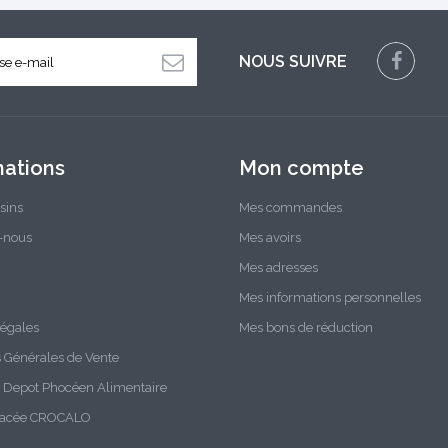
NOUS SUIVRE
mations
Mon compte
sins
Mes commandes
-nous
Mes avoirs
Mes adresses
Mes informations personnelles
légales
Mes bons de réduction
s Générales de Vente
Depot Phocéen Alimentaire
glacée CROCALO