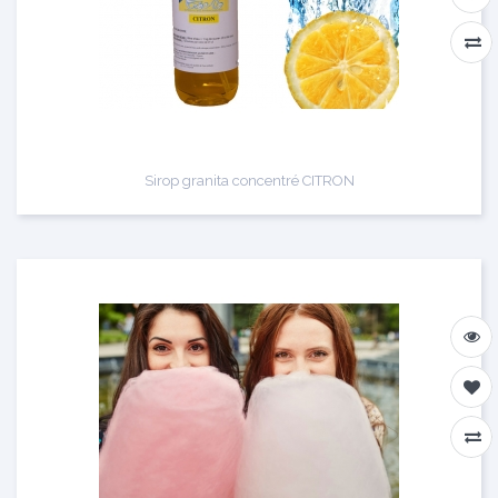
Sirop granita concentré CITRON