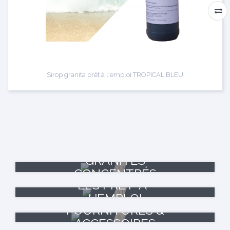
Sirop granita prêt à l'emploi TROPICAL BLEU
GRANITÉS
CONCENTRÉS
LES PRÊT-À-
L'EMPLOI
FOURNITURES &
ACCESSOIRES