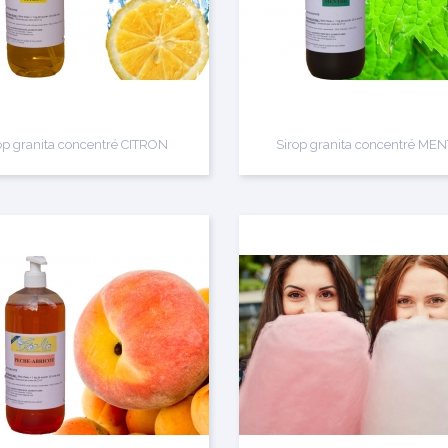
op granita concentré CITRON
Sirop granita concentré ME