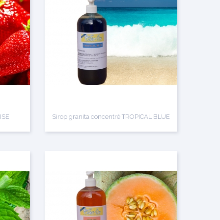
AISE
Sirop granita concentré TROPICAL BLUE