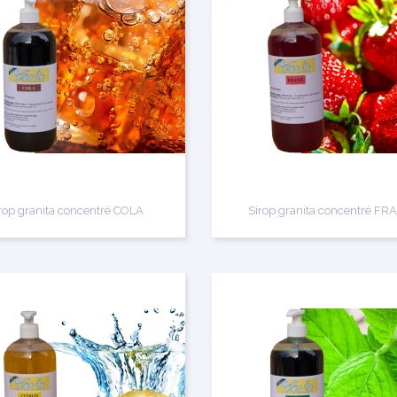
rop granita concentré COLA
Sirop granita concentré FR