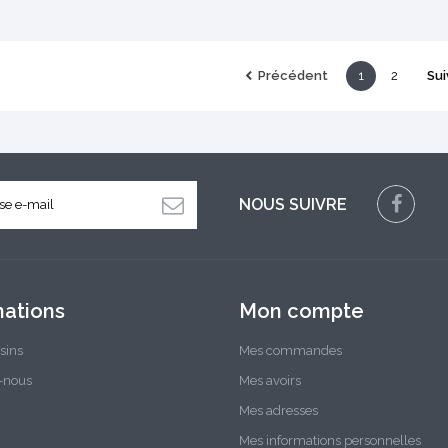
Précédent
1
2
Sui
NOUS SUIVRE
mations
Mon compte
sins
Mes commandes
-nous
Mes avoirs
Mes adresses
Mes informations personnelles