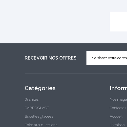
RECEVOIR NOS OFFRES
Catégories
Infor
Granités
Nos maga
CARBOGLACE
Contactez
Sucettes glacées
Accueil
Foire aux questions
Livraison