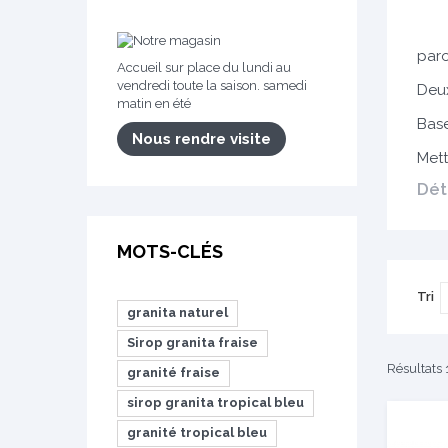
paro
Accueil sur place du lundi au
vendredi toute la saison. samedi
Deux
matin en été
Base
Nous rendre visite
Mett
Dét
MOTS-CLÉS
Tri
granita naturel
Sirop granita fraise
Résultats 1
granité fraise
sirop granita tropical bleu
granité tropical bleu