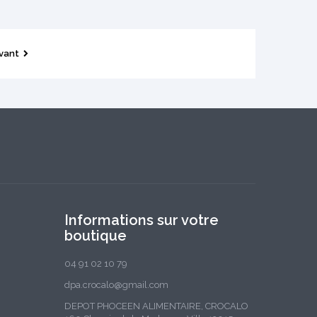
vant
Informations sur votre
boutique
04 91 02 10 79
dpa.crocalo@gmail.com
DEPOT PHOCEEN ALIMENTAIRE, CROCALO