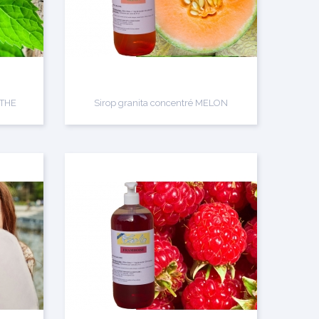
NTHE
Sirop granita concentré MELON