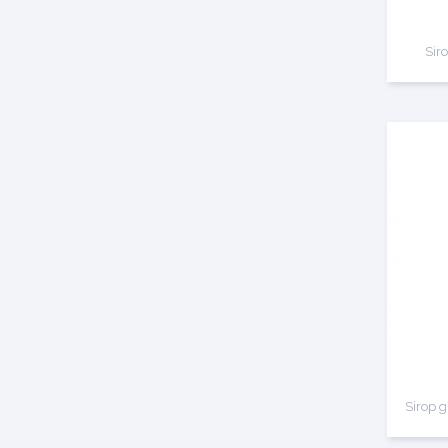
Sir
Sirop 