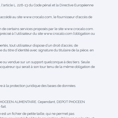
l'article L. 226-13 du Code pénal et la Directive Européenne
a accédé au site
www.crocalo.com
, le fournisseur d'accès de
de certains services proposés par le site
www.crocalo.com
.
récisé à l'utilisateur du site
www.crocalo.com
l’obligation ou
rtés, tout utilisateur dispose d’un droit d’accès, de
u titre d’identité avec signature du titulaire de la pièce, en
édée ou vendue sur un support quelconque à des tiers. Seule
cquéreur qui serait à son tour tenu de la même obligation de
ve à la protection juridique des bases de données.
 DEPOT PHOCEEN ALIMENTAIRE. Cependant, DEPOT PHOCEEN
fait.
 est un fichier de petite taille, qui ne permet pas