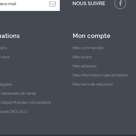
NOUS SUIVRE
mations
Mon compte
sins
Mes commandes
-nous
Mes avoirs
Mes adresses
Mes informations personnelles
légales
Mes bons de réduction
s Générales de Vente
Depot Phocéen Alimentaire
glacée CROCALO