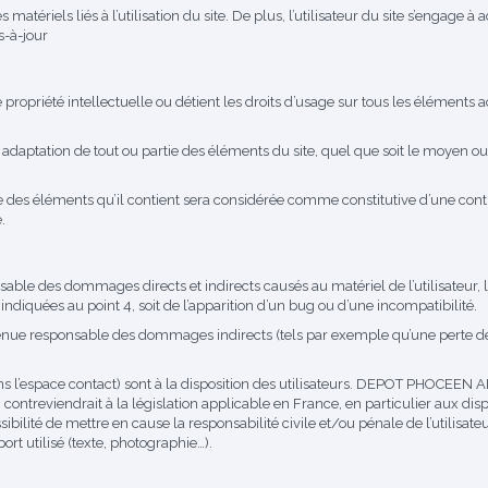
tériels liés à l’utilisation du site. De plus, l’utilisateur du site s’engage à 
s-à-jour
priété intellectuelle ou détient les droits d’usage sur tous les éléments ac
adaptation de tout ou partie des éléments du site, quel que soit le moyen ou le
ue des éléments qu’il contient sera considérée comme constitutive d’une co
.
des dommages directs et indirects causés au matériel de l’utilisateur, lor
 indiquées au point 4, soit de l’apparition d’un bug ou d’une incompatibilité.
responsable des dommages indirects (tels par exemple qu’une perte de mar
ans l’espace contact) sont à la disposition des utilisateurs. DEPOT PHOCEEN
ntreviendrait à la législation applicable en France, en particulier aux dispo
té de mettre en cause la responsabilité civile et/ou pénale de l’utilisate
ort utilisé (texte, photographie…).