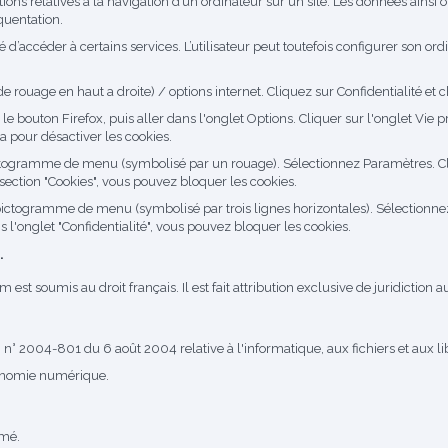
ations relatives à la navigation d’un ordinateur sur un site. Les données ainsi ob
quentation.
té d’accéder à certains services. L’utilisateur peut toutefois configurer son or
 rouage en haut a droite) / options internet. Cliquez sur Confidentialité et c
 le bouton Firefox, puis aller dans l'onglet Options. Cliquer sur l'onglet Vie p
a pour désactiver les cookies.
pictogramme de menu (symbolisé par un rouage). Sélectionnez Paramètres. Cl
 section "Cookies", vous pouvez bloquer les cookies.
pictogramme de menu (symbolisé par trois lignes horizontales). Sélectionne
s l'onglet "Confidentialité", vous pouvez bloquer les cookies.
.
om
est soumis au droit français. Il est fait attribution exclusive de juridictio
 n° 2004-801 du 6 août 2004 relative à l'informatique, aux fichiers et aux li
conomie numérique.
mmé.