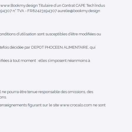
S, www.Bookmy.design Titulaire d’un Contrat CAPE Tech’Indus
23194307 n° TVA - FR82423194307 aurelie@bookmy.design
onditions d’utilisation sont susceptibles d’être modifiées ou
 toutefois décidée par DEPOT PHOCEEN ALIMENTAIRE, qui
fiées à tout moment : elles s’imposent néanmoins à
 il ne pourra être tenue responsable des omissions, des
ions.
s renseignements figurant sur le site
www.crocalo.com
ne sont