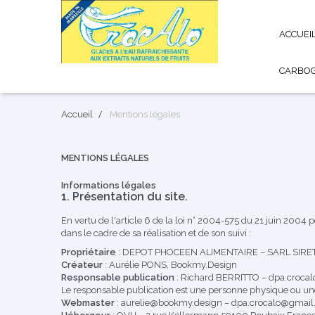
ACCUEI
CARBO
Accueil
Mentions légales
MENTIONS LÉGALES
Informations légales
1. Présentation du site.
En vertu de l'article 6 de la loi n° 2004-575 du 21 juin 2004 
dans le cadre de sa réalisation et de son suivi :
Propriétaire
: DEPOT PHOCEEN ALIMENTAIRE – SARL SIRET 
Créateur
:
Aurélie PONS, Bookmy.Design
Responsable publication
: Richard BERRITTO – dpa.croc
Le responsable publication est une personne physique ou u
Webmaster
: aurelie@bookmy.design – dpa.crocalo@gmai