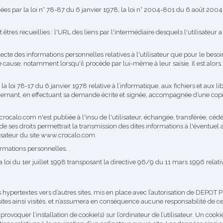
 par la loi n° 78-87 du 6 janvier 1978, la loi n° 2004-801 du 6 août 2004, 
 êtres recueillies : l'URL des liens par l'intermédiaire desquels l'utilisateur 
des informations personnelles relatives à l'utilisateur que pour le besoin 
 cause, notamment lorsqu'il procède par lui-même à leur saisie. Il est alors p
loi 78-17 du 6 janvier 1978 relative à l’informatique, aux fichiers et aux libe
cernant, en effectuant sa demande écrite et signée, accompagnée d’une copie d
crocalo.com
n'est publiée à l'insu de l'utilisateur, échangée, transférée, c
s droits permettrait la transmission des dites informations à l'éventuel a
isateur du site
www.crocalo.com
.
formations personnelles. .
 loi du 1er juillet 1998 transposant la directive 96/9 du 11 mars 1996 relati
ns hypertextes vers d’autres sites, mis en place avec l’autorisation de
sites ainsi visités, et n’assumera en conséquence aucune responsabilité de ce 
rovoquer l’installation de cookie(s) sur l’ordinateur de l’utilisateur. Un cookie