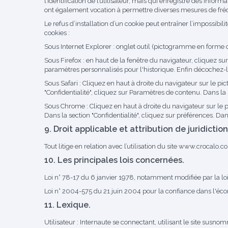
l’identification de l’utilisateur, mais qui enregistre des inform
ont également vocation à permettre diverses mesures de fré
Le refus d’installation d’un cookie peut entraîner l’impossibili
cookies :
Sous Internet Explorer : onglet outil (pictogramme en forme de
Sous Firefox : en haut de la fenêtre du navigateur, cliquez sur
paramètres personnalisés pour l'historique. Enfin décochez-l
Sous Safari : Cliquez en haut à droite du navigateur sur le 
"Confidentialité", cliquez sur Paramètres de contenu. Dans la
Sous Chrome : Cliquez en haut à droite du navigateur sur le 
Dans la section "Confidentialité", cliquez sur préférences. Dan
9. Droit applicable et attribution de juridiction
Tout litige en relation avec l’utilisation du site
www.crocalo.c
10. Les principales lois concernées.
Loi n° 78-17 du 6 janvier 1978, notamment modifiée par la loi
Loi n° 2004-575 du 21 juin 2004 pour la confiance dans l'é
11. Lexique.
Utilisateur : Internaute se connectant, utilisant le site susno