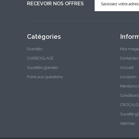
RECEVOIR NOS OFFRES
Catégories
Infor
Granités
Nos maga
CARBOGLACE
Contactez
Sucettes glacées
Accueil
Foire aux questions
Livraison
Mentions 
Condition
CROCALO 
Sucette 
sitemap