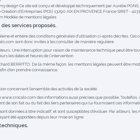
e
ookmy.design Ce site est conçu et développé techniquement par Aurélie PON
ce Création d'Entreprises (PCE) 13290 AIX EN PROVENCE France SIRET - 4
com
Modèle de mentions légales
t des services proposés.
eine et entière des conditions générales d’utilisation ci-après décrites. Ces c
alo.com
sont donc invités à les consulter de manière régulière.
sateurs. Une interruption pour raison de maintenance technique peut être
rs les dates et heures de l’intervention.
ichard BERRITTO. De la même façon, les mentions légales peuvent être modi
le afin d’en prendre connaissance.
ion concernant l’ensemble des activités de la société.
e
www.crocalo.com
des informations aussi précises que possible. Toutefois,
nt de son fait ou du fait des tiers partenaires qui lui fournissent ces informat
sont données à titre indicatif, et sont susceptibles d’évoluer. Par ailleurs, le
 ayant été apportées depuis leur mise en ligne.
 techniques.