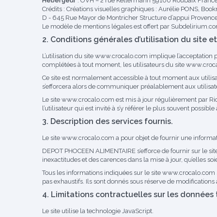
Hébergeur
: OVH – 2 rue Kellermann 59100 Roubaix Franc
Crédits : Créations visuelles graphiques : Aurélie PONS, B
D - 645 Rue Mayor de Montricher Structure d’appui Proven
Le modèle de mentions légales est offert par Subdelirium.
2. Conditions générales d’utilisation du site e
L’utilisation du site
www.crocalo.com
implique l’acceptation pl
complétées à tout moment, les utilisateurs du site
www.croc
Ce site est normalement accessible à tout moment aux utili
s’efforcera alors de communiquer préalablement aux utilisateu
Le site
www.crocalo.com
est mis à jour régulièrement par R
l’utilisateur qui est invité à s’y référer le plus souvent possib
3. Description des services fournis.
Le site
www.crocalo.com
a pour objet de fournir une informat
DEPOT PHOCEEN ALIMENTAIRE s’efforce de fournir sur le sit
inexactitudes et des carences dans la mise à jour, qu’elles soie
Tous les informations indiquées sur le site
www.crocalo.com
pas exhaustifs. Ils sont donnés sous réserve de modifications
4. Limitations contractuelles sur les données
Le site utilise la technologie JavaScript.