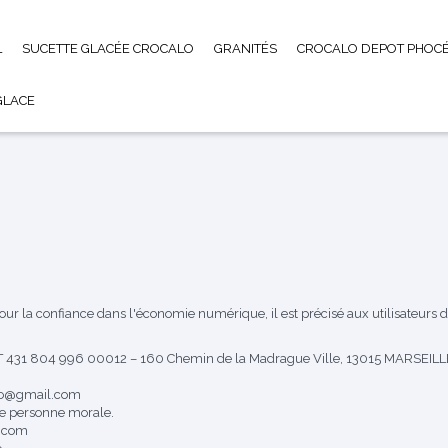
L
SUCETTE GLACÉE CROCALO
GRANITÉS
CROCALO DEPOT PHOCÉ
GLACE
pour la confiance dans l'économie numérique, il est précisé aux utilisateurs d
431 804 996 00012 – 160 Chemin de la Madrague Ville, 13015 MARSEILL
alo@gmail.com
ne personne morale.
l.com