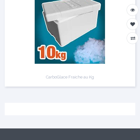
CarboGlace Fraiche au Kg